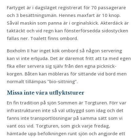
Fartyget är i dagsläget registrerat för 70 passagerare
och 3 besättningsmän. Hennes maxfart är 10 knop.
Såväl maskin som panna är i orginalskick. Akterdäck är
taktäckt och vid regn kan fönsterförsedda sidostycken
fällas ner. Toalett finns ombord.
Boxholm II har inget kök ombord så någon servering
kan vi inte erbjuda. Det är däremot fritt att ta med egen
fika eller servera sig själv från den egna picknick-
korgen. Båten kan möbleras för sittande vid bord men
normalt tillämpas ”bio-sittning”.
Missa inte våra utflyktsturer
En fin tradition på sjön Sommen är Torgturen. Förr var
infrastrukturen inte så väl utbyggd som idag och det
fanns inte transportlösningar på samma sätt som vi
vant oss vid. Torgturen, som gick varje fredag,
hämtade upp befolkningen runt sjön och angjorde ett