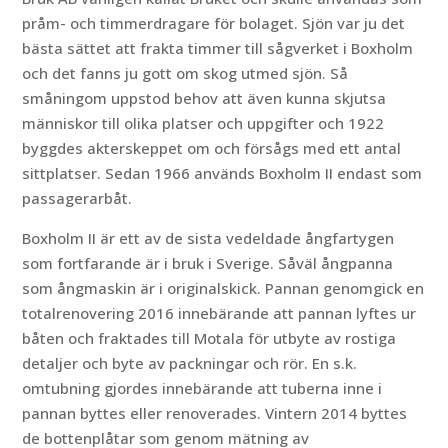
pråm- och timmerdragare för bolaget. Sjön var ju det
bästa sättet att frakta timmer till sågverket i Boxholm
och det fanns ju gott om skog utmed sjön. Så
småningom uppstod behov att även kunna skjutsa
människor till olika platser och uppgifter och 1922
byggdes akterskeppet om och försågs med ett antal
sittplatser. Sedan 1966 används Boxholm II endast som
passagerarbåt.
Boxholm II är ett av de sista vedeldade ångfartygen
som fortfarande är i bruk i Sverige. Såväl ångpanna
som ångmaskin är i originalskick. Pannan genomgick en
totalrenovering 2016 innebärande att pannan lyftes ur
båten och fraktades till Motala för utbyte av rostiga
detaljer och byte av packningar och rör. En s.k.
omtubning gjordes innebärande att tuberna inne i
pannan byttes eller renoverades. Vintern 2014 byttes
de bottenplåtar som genom mätning av