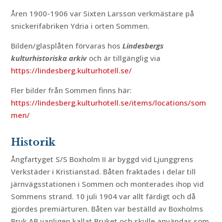
Åren 1900-1906 var Sixten Larsson verkmästare på
snickerifabriken Ydria i orten Sommen.
Bilden/glasplåten förvaras hos
Lindesbergs
kulturhistoriska arkiv
och är tillgänglig via
https://lindesberg.kulturhotell.se/
Fler bilder från Sommen finns här:
https://lindesberg.kulturhotell.se/items/locations/som
men/
Historik
Ångfartyget S/S Boxholm II är byggd vid Ljunggrens
Verkstäder i Kristianstad. Båten fraktades i delar till
järnvägsstationen i Sommen och monterades ihop vid
Sommens strand. 10 juli 1904 var allt färdigt och då
gjordes premiärturen. Båten var beställd av Boxholms
Bruk AB vanligen kallat Bruket och skulle användas som