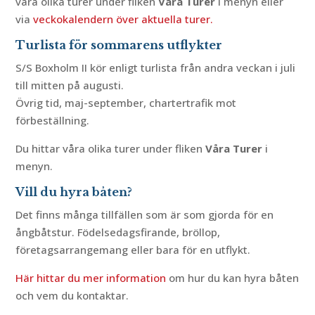
våra olika turer under fliken
Våra Turer
i menyn eller
via
veckokalendern över aktuella turer.
Turlista för sommarens utflykter
S/S Boxholm II kör enligt turlista från andra veckan i juli
till mitten på augusti.
Övrig tid, maj-september, chartertrafik mot
förbeställning.
Du hittar våra olika turer under fliken
Våra Turer
i
menyn.
Vill du hyra båten?
Det finns många tillfällen som är som gjorda för en
ångbåtstur. Födelsedagsfirande, bröllop,
företagsarrangemang eller bara för en utflykt.
Här hittar du mer information
om hur du kan hyra båten
och vem du kontaktar.