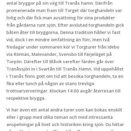
antal bryggor på sin väg till Tranås hamn. Därifrån
promenerade man fram till Torget där torghandeln var
livlig och där fick man avsättning för sina produkter
från gårdarna runt sjön. Efter avslutad torghandeln gick
båten åter till bryggorna. Denna tradition håller vi fast
vid, dock i en mindre omfattning än förr, men två
fredagar under sommaren kör vi Torgturer från Idebo
via Rönnäs, Malexander, Svensbo till Färjeläget på
Torpön. Därefter till Blåvik varefter färden går över
Tranåssjön in i Svartån till Tranås Hamn. Vid uppehållet
i Tranås finns gott om tid att besöka torghandeln, ta en
fika eller lunch på någon av stans trevliga
trottoarserveringar. Klockan 14:00 avgår återresan till
respektive brygga.
Vi har även ett antal andra turer som kan bokas enskilt
eller i grupp med olika teman och med intressanta
anspelningar på livet och historiken kring sjön. Du hittar