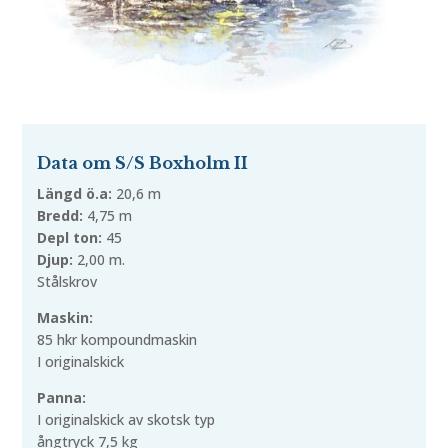
Data om S/S Boxholm II
Längd ö.a:
20,6 m
Bredd:
4,75 m
Depl ton:
45
Djup:
2,00 m.
Stålskrov
Maskin:
85 hkr kompoundmaskin
I originalskick
Panna:
I originalskick av skotsk typ
ångtryck 7,5 kg