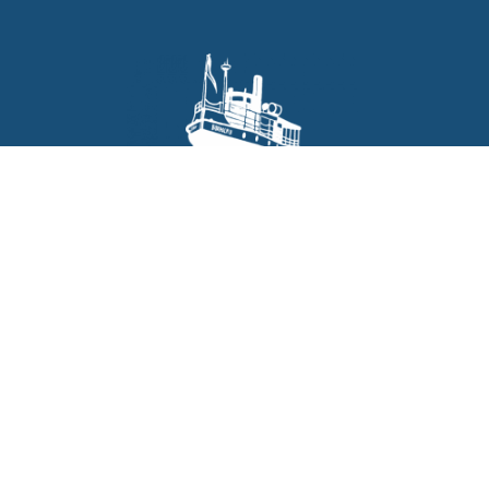
Frågor kring bokning enligt
turlistan:
Turistbyrån Tranås Direkt
Storgatan 39B
Tel:
0140-687 90
Vill du boka Boxholm II:
Annica Jansson Löfgren